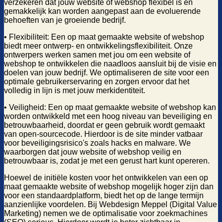
verzekeren dat jouw website of webshop flexibel is en
gemakkelijk kan worden aangepast aan de evoluerende
behoeften van je groeiende bedrijf.
• Flexibiliteit: Een op maat gemaakte website of webshop
biedt meer ontwerp- en ontwikkelingsflexibiliteit. Onze
ontwerpers werken samen met jou om een website of
webshop te ontwikkelen die naadloos aansluit bij de visie en
doelen van jouw bedrijf. We optimaliseren de site voor een
optimale gebruikerservaring en zorgen ervoor dat het
volledig in lijn is met jouw merkidentiteit.
• Veiligheid: Een op maat gemaakte website of webshop kan
worden ontwikkeld met een hoog niveau van beveiliging en
betrouwbaarheid, doordat er geen gebruik wordt gemaakt
van open-sourcecode. Hierdoor is de site minder vatbaar
voor beveiligingsrisico's zoals hacks en malware. We
waarborgen dat jouw website of webshop veilig en
betrouwbaar is, zodat je met een gerust hart kunt opereren.
Hoewel de initiële kosten voor het ontwikkelen van een op
maat gemaakte website of webshop mogelijk hoger zijn dan
voor een standaardplatform, biedt het op de lange termijn
aanzienlijke voordelen. Bij Webdesign Meppel (Digital Value
Marketing) nemen we de optimalisatie voor zoekmachines