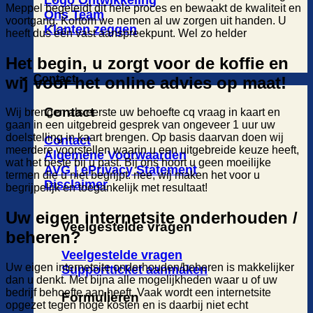
Meppel begeleidt dit hele proces en bewaakt de kwaliteit en
Ons Team
voortgang. Kortom we nemen al uw zorgen uit handen. U
Klanten zeggen
heeft dus één vast aanspreekpunt. Wel zo helder
Het begin, u zorgt voor de koffie en
Contact
wij voor het online advies op maat!
Contact
Wij brengen als eerste uw behoefte cq vraag in kaart en
gaan in een uitgebreid gesprek van ongeveer 1 uur uw
doelstelling in kaart brengen. Op basis daarvan doen wij
Contact
meerdere voorstellen waarin u een uitgebreide keuze heeft,
Algemene Voorwaarden
wat het beste bij u past. Bij ons hoort u geen moeilijke
AVG | ePrivacy Statement
termen die u niet begrijpt. nee, wij maken het voor u
Disclaimer
begrijpelijk en toegankelijk met resultaat!
Uw eigen internetsite onderhouden /
Veelgestelde vragen
beheren?
Veelgestelde vragen
Uw eigen internetsite onderhouden/beheren is makkelijker
Supportticket aanmaken
dan u denkt. Met bijna alle mogelijkheden waar u of uw
bedrijf behoefte aan heeft. Vaak wordt een internetsite
Formulieren
opgezet tegen hoge kosten en is daarbij niet echt