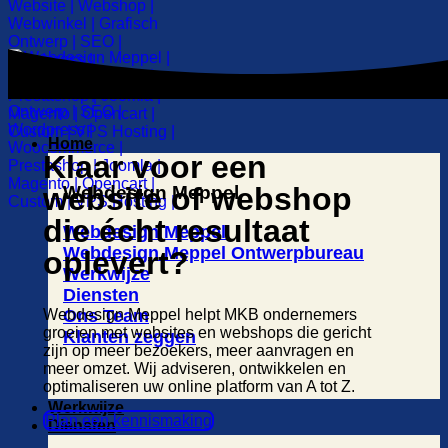
Home
Klaar voor een
website of webshop
Webdesign Meppel
die écht resultaat
Webdesign Meppel
Webdesign Meppel Ontwerpbureau
oplevert?
Werkwijze
Diensten
Webdesign Meppel helpt MKB ondernemers
Ons Team
groeien met websites en webshops die gericht
Klanten zeggen
zijn op meer bezoekers, meer aanvragen en
meer omzet. Wij adviseren, ontwikkelen en
optimaliseren uw online platform van A tot Z.
Werkwijze
Plan een kennismaking
Diensten