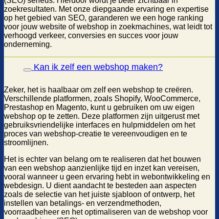
(SEO) serieus. Hierdoor wordt je beter zichtbaar in
zoekresultaten. Met onze diepgaande ervaring en expertise
op het gebied van SEO, garanderen we een hoge ranking
voor jouw website of webshop in zoekmachines, wat leidt tot
verhoogd verkeer, conversies en succes voor jouw
onderneming.
Kan ik zelf een webshop maken?
Zeker, het is haalbaar om zelf een webshop te creëren.
Verschillende platformen, zoals Shopify, WooCommerce,
Prestashop en Magento, kunt u gebruiken om uw eigen
webshop op te zetten. Deze platformen zijn uitgerust met
gebruiksvriendelijke interfaces en hulpmiddelen om het
proces van webshop-creatie te vereenvoudigen en te
stroomlijnen.
Het is echter van belang om te realiseren dat het bouwen
van een webshop aanzienlijke tijd en inzet kan vereisen,
vooral wanneer u geen ervaring hebt in webontwikkeling en
webdesign. U dient aandacht te besteden aan aspecten
zoals de selectie van het juiste sjabloon of ontwerp, het
instellen van betalings- en verzendmethoden,
voorraadbeheer en het optimaliseren van de webshop voor