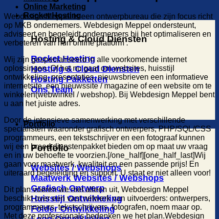
Online Marketing
Rocket Hosting
Webdesign Meppel is een ontwerpbureau die zijn focus richt
op MKB ondernemers. Webdesign Meppel ondersteunt,
adviseert en begeleidt ondernemers bij het optimaliseren en
Hosting & Cloud Diensten
verbeteren van hun online platform .
Rocket Hosting
Wij zijn gespecialiseerd in alle voorkomende internet
oplossingen. Of het nu gaat om websites, huisstijl
Hosting & Cloud Diensten
ontwikkeling, presentaties, nieuwsbrieven een informatieve
Hosting Pakketten
internetsite, een nieuwssite / magazine of een website om te
Ons Team
winkelen(webwinkel / webshop). Bij Webdesign Meppel bent
u aan het juiste adres.
Door de intensieve samenwerking met verschillende
Portfolio
specialisten waaronder grafisch ontwerpers, PHP/SQL/CSS
programmeurs, een tekstschrijver en een fotograaf kunnen
wij een breed dienstenpakket bieden om op maat uw vraag
Portfolio
en in uw behoefte te voorzien.[/one_half][one_half_last]Wij
gaan voor maatwerk, kwaliteit en een passende prijs! En
Websites / Webshops
uiteraard begeleiding en support. U staat er niet alleen voor!
Maatwerk Websites / Webshops
Grafisch Ontwerp
Dit plan voeren we niet alleen uit, Webdesign Meppel
Huisstijl Ontwikkeling
beschikt over een vast netwerk van uitvoerders: ontwerpers,
programmeurs, tekstschrijvers, fotografen, noem maar op.
Folder Ontwikkeling
Met deze professionals bedenken we het plan.Webdesign
Logo Ontwikkeling