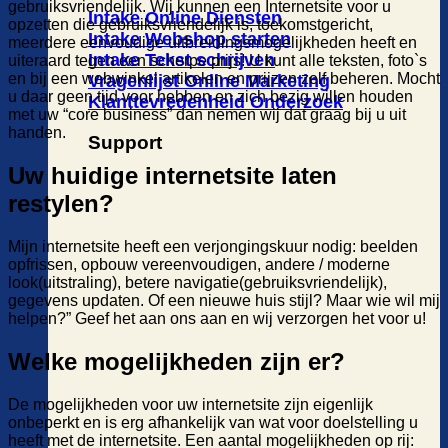
gebruiksvriendelijk. Wij kunnen een Internetsite voor u
Intake Online Diensten
opzetten die gebruiksvriendelijk is, toekomstgericht,
Intake Webshop starten
meerdere eenvoudige uitbreidingsmogelijkheden heeft en
Intake Tekst schrijven
uiteraard tegen een scherpe prijs! U kunt alle teksten, foto`s
en bij een webwinkel artikelen en prijzen zelf beheren. Mocht
Vragenlijst Online Marketing
u daar geen tijd voor hebben en zich bezig willen houden
Klanttevredenheid Onderzoek
met uw “core business” dan nemen wij dat graag bij u uit
handen.
Support
Uw huidige internetsite laten
restylen?
Mijn internetsite heeft een verjongingskuur nodig: beelden
opfrissen, opbouw vereenvoudigen, andere / moderne
look(uitstraling), betere navigatie(gebruiksvriendelijk),
gegevens updaten. Of een nieuwe huis stijl? Maar wie wil mij
helpen?” Geef het aan ons aan en wij verzorgen het voor u!
Welke mogelijkheden zijn er?
De mogelijkheden voor uw internetsite zijn eigenlijk
onbeperkt en is erg afhankelijk van wat voor doelstelling u
heeft met de internetsite. Een aantal mogelijkheden op rij: